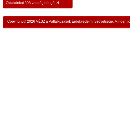
a testvériség-haladvány; -
-
Oldalainkat 308 vendég böngészi
,
ipar
az anatómiai testvériség:
testvériség a
-
kong
k
órai
szükségletek és a fejlődés szintjén
; -
n
Copyright © 2026 VÉSZ a Vállalkozások Érdekvédelmi Szövetsége. Minden jog
rom
a
az idői testvériség:
a kortársak
-
lelk
sorsközössége –
bűnt
z
len
A KIEGYENLÍTÉS
,
ors
i
- a
hiány
állapotának kiegyenlítése a
rabl
y
gazdaság alapmozdulata –
a f
t
köv
-
modell a szociális világválság
álla
kezelésére:
A szomjazás és éhezés
,
Aki 
végérvényes felszámolása a Földön
t
mell
a természetgazdasági
i
kere
potenciálérték kiegyenlítése által -
s
Ez t