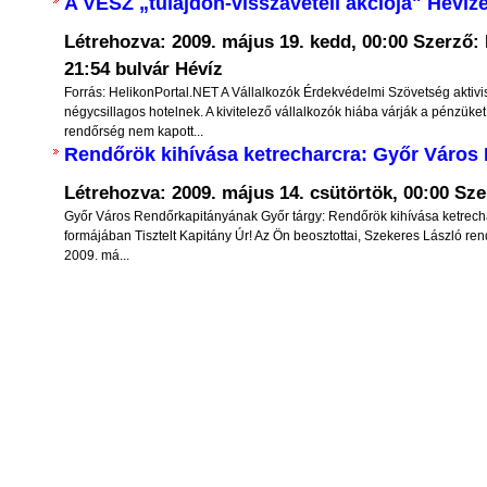
nopszis -
A VÉSZ „tulajdon-visszavételi akciója" Hévíz
Ha az április 8-i választáson gond
nak alapjai” című
Létrehozva: 2009. május 19. kedd, 00:00
Szerző: 
annak jövőt meghatározó hordereje 
on Nemzeti Hivatala
21:54 bulvár Hévíz
mellékes szempont. Felül kell eme
si száma: 010001 és
Forrás: HelikonPortal.NET A Vállalkozók Érdekvédelmi Szövetség aktivi
személyes rokon- és ellenszenveink kiss
négycsillagos hotelnek. A kivitelező vállalkozók hiába várják a pénzüket
rendőrség nem kapott...
esetleges személyes csalódásaink jogos k
ézetek, tézisek és
Rendőrök kihívása ketrecharcra: Győr Város
alacsonyrendű érzelmi kísértéseinken, i
epelnek azokról a
Létrehozva: 2009. május 14. csütörtök, 00:00
Sze
bosszúvágyra, kárörvendésre k
pokról, amelyek új
Győr Város Rendőrkapitányának Győr tárgy: Rendőrök kihívása ketrechar
hajlamainkon, és valóban magunknak,
talapzatai lehetnek.
formájában Tisztelt Kapitány Úr! Az Ön beosztottai, Szekeres László re
utódainknak a jövője szempontjá
k a közgazdaságtan
2009. má...
emben részletesen ki
mérlegelnünk.
k minimális mértékben
Elfogulatlanul fel kell tennünk a kérdés
eszmék ismertetésére
akarnak az országgal, kik mit bizonyítot
I. Az illegális migráció és a kötelező b
kérdése
V
Európa országaiban az elmúlt 2-3 év v