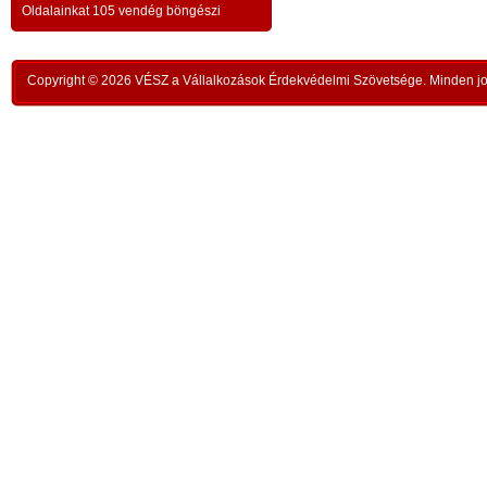
a testvériség-haladvány; -
-
Oldalainkat 105 vendég böngészi
,
ipar
az anatómiai testvériség:
testvériség a
-
kong
k
órai
szükségletek és a fejlődés szintjén
; -
n
Copyright © 2026 VÉSZ a Vállalkozások Érdekvédelmi Szövetsége. Minden jog
rom
a
az idői testvériség:
a kortársak
-
lelk
sorsközössége –
bűnt
z
len
A KIEGYENLÍTÉS
,
ors
i
- a
hiány
állapotának kiegyenlítése a
rabl
y
gazdaság alapmozdulata –
a f
t
köv
-
modell a szociális világválság
álla
kezelésére:
A szomjazás és éhezés
,
Aki 
végérvényes felszámolása a Földön
t
mell
a természetgazdasági
i
kere
potenciálérték kiegyenlítése által -
s
Ez t