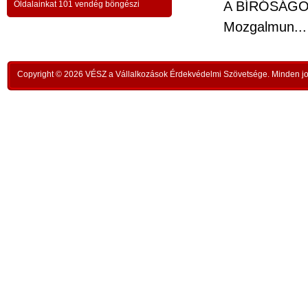
a testvériség-haladvány; -
-
A BÍRÓSÁGOK
Oldalainkat 101 vendég böngészi
,
ipar
Mozgalmun...
az anatómiai testvériség:
testvériség a
-
kong
k
órai
szükségletek és a fejlődés szintjén
; -
n
rom
a
Copyright © 2026 VÉSZ a Vállalkozások Érdekvédelmi Szövetsége. Minden jog
az idői testvériség:
a kortársak
-
lelk
sorsközössége –
bűnt
z
len
A KIEGYENLÍTÉS
,
ors
i
- a
hiány
állapotának kiegyenlítése a
rabl
y
gazdaság alapmozdulata –
a f
t
köv
-
modell a szociális világválság
álla
kezelésére:
A szomjazás és éhezés
,
Aki 
végérvényes felszámolása a Földön
t
mell
a természetgazdasági
i
kere
potenciálérték kiegyenlítése által -
s
Ez t