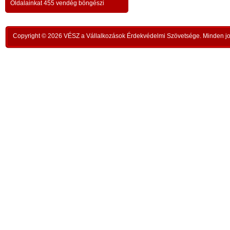
a testvériség-haladvány; -
-
Oldalainkat 455 vendég böngészi
,
ipar
az anatómiai testvériség:
testvériség a
-
kong
k
órai
szükségletek és a fejlődés szintjén
; -
n
Copyright © 2026 VÉSZ a Vállalkozások Érdekvédelmi Szövetsége. Minden jog
rom
a
az idői testvériség:
a kortársak
-
lelk
sorsközössége –
bűnt
z
len
A KIEGYENLÍTÉS
,
ors
i
- a
hiány
állapotának kiegyenlítése a
rabl
y
gazdaság alapmozdulata –
a f
t
köv
-
modell a szociális világválság
álla
kezelésére:
A szomjazás és éhezés
,
Aki 
végérvényes felszámolása a Földön
t
mell
a természetgazdasági
i
kere
potenciálérték kiegyenlítése által -
s
Ez t