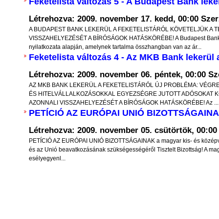
nopszis -
Feketelista változás 5 - A Budapest Bank leker
Ha az április 8-i választáson gond
nak alapjai” című
Létrehozva: 2009. november 17. kedd, 00:00
Szer
annak jövőt meghatározó hordereje 
on Nemzeti Hivatala
A BUDAPEST BANK LEKERÜL A FEKETELISTÁRÓL KÖVETELJÜK A T
mellékes szempont. Felül kell eme
VISSZAHELYEZÉSÉT A BÍRÓSÁGOK HATÁSKÖRÉBE! A Budapest Bank Mo
si száma: 010001 és
nyilatkozata alapján, amelynek tartalma összhangban van az ár...
személyes rokon- és ellenszenveink kiss
Feketelista változás 4 - Az MKB Bank lekerül a
esetleges személyes csalódásaink jogos k
ézetek, tézisek és
Létrehozva: 2009. november 06. péntek, 00:00
Sz
alacsonyrendű érzelmi kísértéseinken, i
epelnek azokról a
AZ MKB BANK LEKERÜL A FEKETELISTÁRÓL ÚJ PROBLÉMA: VÉG
bosszúvágyra, kárörvendésre k
pokról, amelyek új
ÉS HITELVÁLLALKOZÁSOKKAL EGYEZSÉGRE JUTOTT ADÓSOKAT K
hajlamainkon, és valóban magunknak,
AZONNALI VISSZAHELYEZÉSÉT A BÍRÓSÁGOK HATÁSKÖRÉBE! Az ...
talapzatai lehetnek.
PETÍCIÓ AZ EURÓPAI UNIÓ BIZOTTSÁGAIN
utódainknak a jövője szempontjá
k a közgazdaságtan
emben részletesen ki
mérlegelnünk.
Létrehozva: 2009. november 05. csütörtök, 00:0
k minimális mértékben
PETÍCIÓ AZ EURÓPAI UNIÓ BIZOTTSÁGAINAK a magyar kis- és középvál
Elfogulatlanul fel kell tennünk a kérdés
és az Unió beavatkozásának szükségességéről Tisztelt Bizottság! A mag
eszmék ismertetésére
esélyegyenl...
akarnak az országgal, kik mit bizonyítot
I. Az illegális migráció és a kötelező b
kérdése
V
Európa országaiban az elmúlt 2-3 év v