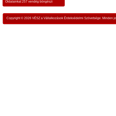
a testvériség-haladvány; -
-
Oldalainkat 257 vendég böngészi
,
ipar
az anatómiai testvériség:
testvériség a
-
kong
k
órai
szükségletek és a fejlődés szintjén
; -
n
Copyright © 2026 VÉSZ a Vállalkozások Érdekvédelmi Szövetsége. Minden jog
rom
a
az idői testvériség:
a kortársak
-
lelk
sorsközössége –
bűnt
z
len
A KIEGYENLÍTÉS
,
ors
i
- a
hiány
állapotának kiegyenlítése a
rabl
y
gazdaság alapmozdulata –
a f
t
köv
-
modell a szociális világválság
álla
kezelésére:
A szomjazás és éhezés
,
Aki 
végérvényes felszámolása a Földön
t
mell
a természetgazdasági
i
kere
potenciálérték kiegyenlítése által -
s
Ez t