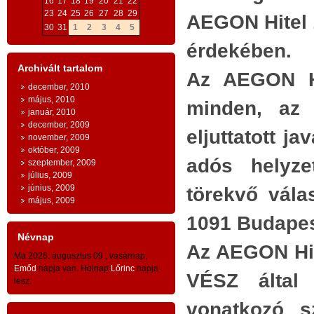
16
17
18
19
20
21
22
ESZMEI ALAPOK
:
23
24
25
26
27
28
29
AEGON Hitel Z
Bizt
30
31
1
2
3
4
5
AZ INGYENESSÉG
szá
e
érdekében.
kérd
n
- az emberi egzisztencia és a
Archivált tartalom
Az AEGON Hi
s
1. M
gazdaság létfeltételeinek
december, 2010
május, 2010
minden, az 
ingyenessége
a természeti világ és az
Soro
január, 2010
december, 2009
a
lera
emberi kultúra és civilizáció szintjein
eljuttatott j
november, 2009
n
euró
október, 2009
-
adós helyze
szeptember, 2009
y
évsz
július, 2009
- az ingyenesség
közösségi
jellege: az
n
június, 2009
törekvő vála
Kéts
május, 2009
emberiség
egésze
kapta az ingyen
n
töm
1091 Budapest
g
adottságokat és adományokat -
gyar
Névnap
Az AEGON Hite
közö
- ingyenesség és tartozástudat -
Ma 2026. augusztus 09., vasárnap,
kauc
Emőd
napja van. Holnap
Lőrinc
napja
VÉSZ által e
lesz.
A
TESTVÉRISÉG
száz
vonatkozó s
tízm