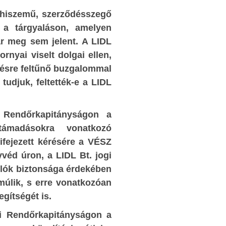
által megválasztott legális nemzeti közhatalmat 
ndorlás
zhiszemű, szerződésszegő
akarják bírni, hogy forduljon szembe az 
ő, hogy a
 a tárgyaláson, amelyen
hatalomba emelő társadalom elemi érdekeivel, 
repe volt
r meg sem jelent. A LIDL
más, külső, idegen érdekeket szolgáljon.
lyik párt
rnyai viselt dolgai ellen,
határzár jogi és fizikai feloldása, és 
mban volt,
etésre feltűnő buzgalommal
energiaárak meghatározásának minden álla
t. Azok a
udjuk, feltették-e a LIDL
kontroll nélküli átadása ezt jelentené. Vagy
ránsokkal
váljon illegitimmé a magyar közhatalom, hiszen
hatalmas
demokratikus jogállamban a közhatalom mind
örténelmi
 Rendőrkapitányságon a
személye és szervezete illegitimmé válik, aki 
t biztos
támadásokra vonatkozó
amely szembefordul az őt jogalkotói 
te. Ez még
ifejezett kérésére a VÉSZ
végrehajtói hatalomba emelő társadalommal.
lyekben a
yvéd úron, a LIDL Bt. jogi
ben előre
árlók biztonsága érdekében
A helyzet másik abszurditása, hogy minde
akításhoz
múlik, s erre vonatkozóan
Strasbourg és Brüsszel testületei a kötele
n éppen a
egítségét is.
szolidaritás elvére hivatkozva követelik. Vagyis
ék meg a
morálisan legmagasabb rendű embe
ri Rendőrkapitányságon a