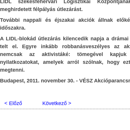
LIDL székesfehérvári Logisztikai Központjána
APOK
:
Biztosra vehető, hogy a magyar válas
meghirdetett félpályás útlezárást.
ESSÉG
számára is döntő szempont lesz a 
További nappali és éjszakai akciók állnak előké
kérdése.
tencia és a
időszakra.
1. Miben soros Soros? – néhány sor Sor
ételeinek
A LIDL-blokád útlezárás kilencedik napja a drámai
zeti világ és az
Soros György szellemi-morális elődei k
telt el. Egyre inkább robbanásveszélyes az akti
lerabolták és kifosztották Afrikát és 
nemcsak az aktivistáké: tömegével kapjuk 
izáció szintjein
euró-amerikai technikai civilizációt m
nyilatkozatokat, amelyek arról szólnak, hogy e
évszázadokban.
megtenni.
ségi
jellege: az
Kétségtelenül van különbség a rémtettek
Budapest, 2011. november 30. - VÉSZ Akcióparanc
ta az ingyen
tömegében viselt szerepüket il
dományokat -
gyarmattartó és a nem gyarmattartó
< Előző
Következő >
között. Történelmi tény például, hogy a
tozástudat -
kaucsuk-kitermelés fokozása érdekéb
ISÉG
század végén, 20. század elején, alig tí
tízmillió fekete afrikait öltek meg