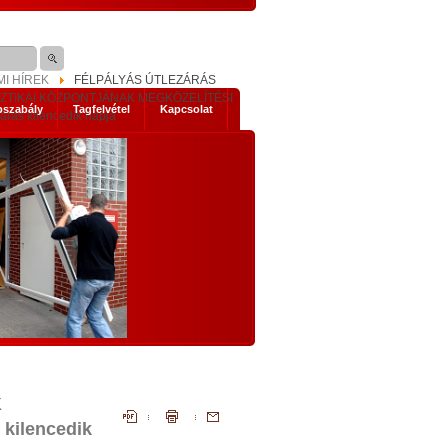
I HÍREK
FÉLPÁLYÁS ÚTLEZÁRÁS
SZTIKAI KÖZPONTJÁNAK MEGKÖZELÍTÉSI
pszabály
Tagfelvétel
Kapcsolat
árás kilencedik napja
s mik
NEMZETI KONZULTÁCIÓ - NYÍLTAN,
KOMOLYAN
1. Történelmi abszurditások
hordereje
 2014-es
Az, ami a mostani Nemzeti Konzultáci
 Ez nem a
szükségessé tette, legalább három szempontb
szereplők
igazi történelmi abszurditás.
ad, hanem
Az első abszurditás, hogy az Európai Únió legál
mi időket
testületei illegális cselekvésre, és az állandósu
t előre
illegalitás elfogadására akarnak kényszeríte
K
lemmákban
bennünket. Egyrészt: el akarják érni illegál
kilencedik
bevándorlók tömeges betelepítését hazánkb