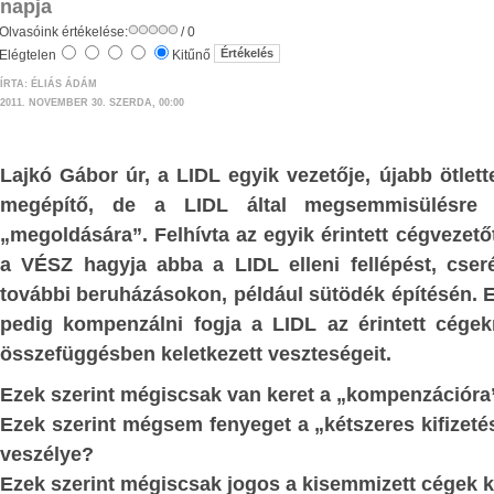
nopszis -
napja
Ha az április 8-i választáson gond
Olvasóink értékelése:
/ 0
nak alapjai” című
annak jövőt meghatározó hordereje 
Elégtelen
Kitűnő
on Nemzeti Hivatala
mellékes szempont. Felül kell eme
ÍRTA: ÉLIÁS ÁDÁM
si száma: 010001 és
2011. NOVEMBER 30. SZERDA, 00:00
személyes rokon- és ellenszenveink kiss
esetleges személyes csalódásaink jogos k
ézetek, tézisek és
alacsonyrendű érzelmi kísértéseinken, i
Lajkó Gábor úr, a LIDL egyik vezetője, újabb ötlette
epelnek azokról a
bosszúvágyra, kárörvendésre k
megépítő, de a LIDL által megsemmisülésre í
pokról, amelyek új
hajlamainkon, és valóban magunknak,
„megoldására”. Felhívta az egyik érintett cégvezetőt
talapzatai lehetnek.
utódainknak a jövője szempontjá
k a közgazdaságtan
a VÉSZ hagyja abba a LIDL elleni fellépést, cs
emben részletesen ki
mérlegelnünk.
további beruházásokon, például sütödék építésén.
k minimális mértékben
pedig kompenzálni fogja a LIDL az érintett cégek
Elfogulatlanul fel kell tennünk a kérdés
eszmék ismertetésére
összefüggésben keletkezett veszteségeit.
akarnak az országgal, kik mit bizonyítot
Ezek szerint mégiscsak van keret a „kompenzációra
I. Az illegális migráció és a kötelező b
Ezek szerint mégsem fenyeget a „kétszeres kifizeté
kérdése
V
veszélye?
Európa országaiban az elmúlt 2-3 év v
Ezek szerint mégiscsak jogos a kisemmizett cégek 