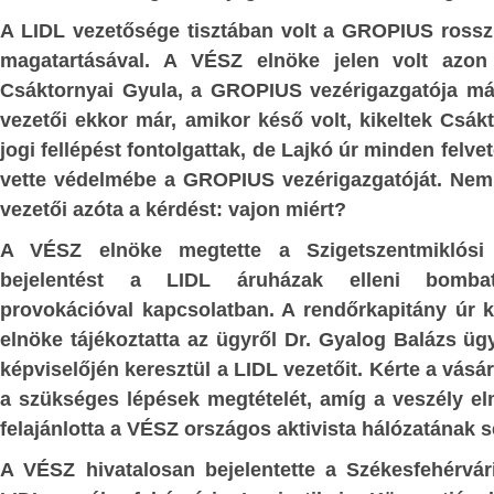
ÉG
kampányait az illegális bevá
A LIDL vezetősége tisztában volt a GROPIUS ross
AK ESZMEI
problémaköre tematizálta. Érzékelhet
magatartásával. A VÉSZ elnöke jelen volt azon
választók döntésében meghatározó sze
Csáktornyai Gyula, a GROPIUS vezérigazgatója má
annak, hogy e témával kapcsolatban me
ÉS
:
vezetői ekkor már, amikor késő volt, kikeltek Csákto
milyen gyakorlatot folytatott, ha hatalo
jogi fellépést fontolgattak, de Lajkó úr minden felv
az erőszakos
illetve milyen álláspontot hangozta
vette védelmébe a GROPIUS vezérigazgatóját. Nem t
politikai erők, amelyek Európa mig
g
; -
vezetői azóta a kérdést: vajon miért?
történő betelepítésének hívei, 
étbiztonság és
veszteségeket szenvedtek, némelyik t
A VÉSZ elnöke megtette a Szigetszentmiklósi
s?
;
-
mélypontra zuhant, és még sajá
bejelentést a LIDL áruházak elleni bomba
szavazóinak jelentős részét is elvesztet
provokációval kapcsolatban. A rendőrkapitány úr k
gia
mint új
azokra az országokra is igaz, ame
elnöke tájékoztatta az ügyről Dr. Gyalog Balázs üg
yág; -
migráció-ellenes erők, ha nagy mérték
képviselőjén keresztül a LIDL vezetőit. Kérte a vás
n, időszerű
is törtek, nem jutottak el a kormányal
a szükséges lépések megtételét, amíg a veszély el
szükséges győzelemig. De sok országba
ás és éhezés
felajánlotta a VÉSZ országos aktivista hálózatának s
migrációt ellenző pártok nyert
 Földön
; -
A VÉSZ hivatalosan bejelentette a Székesfehérvá
választásokat.