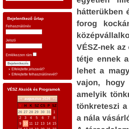
A TESTVÉRISÉG
kam
.
KÖZGAZDASÁGTANÁNAK ESZMEI
hátterükben é
prob
z
ALAPJAI
vála
Bejelentkező űrlap
forog kock
,
anna
Felhasználónév
BEVEZETÉS
:
,
mily
középvállal
,
- a
szelíd gazdaság
és az erőszakos
Jelszó
ille
VÉSZ-nek az 
k
poli
antigazdaság
; -
k
Emlékezzen rám
tör
tétje ennek 
-
gazdagság, vagy
létbiztonság és
.
vesz
lehet a magy
Elfelejtette jelszavát?
fejlődés?
;
-
t
mél
Elfelejtette felhasználónevét?
g
szav
vajon, hogy 
-
az
axiómatológia
mint új
s
azo
VÉSZ Akciók és Programok
tudományág; -
amelyik tönkr
v
migr
«
<
augusztus
2026
>
»
t
a gazdaság közvetlen, időszerű
is t
tönkreteszi a
-
V
H
K
SZ
CS
P
SZ
b
szük
feladata:
a szomjazás és éhezés
26
27
28
29
30
31
1
a nála vásárl
2
3
4
5
6
7
8
mig
a
megszüntetése a Földön
; -
9
10
11
12
13
14
15
vála
,