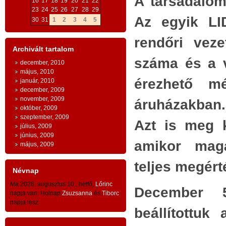
A társadalom
16
17
18
19
20
21
22
ESZMEI ALAPOK
:
23
24
25
26
27
28
29
Bizt
Az egyik LI
30
31
1
2
3
4
5
AZ INGYENESSÉG
szá
e
rendőri vez
kérd
n
- az emberi egzisztencia és a
Archivált tartalom
s
száma és a v
1. M
gazdaság létfeltételeinek
december, 2010
május, 2010
ingyenessége
a természeti világ és az
Soro
érezhető m
január, 2010
december, 2009
a
lera
emberi kultúra és civilizáció szintjein
november, 2009
áruházakban.
n
euró
október, 2009
-
szeptember, 2009
y
évsz
Azt is meg 
július, 2009
- az ingyenesség
közösségi
jellege: az
n
június, 2009
Kéts
amikor magá
május, 2009
emberiség
egésze
kapta az ingyen
n
töm
g
adottságokat és adományokat -
teljes megért
gyar
Névnap
közö
- ingyenesség és tartozástudat -
Ma 2026. augusztus 10., hétfő,
Lőrinc
December 5
kauc
napja van. Holnap
Zsuzsanna
és
Tiborc
napja lesz.
A
TESTVÉRISÉG
száz
beállítottuk
tízm