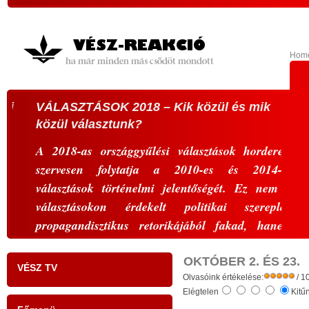
Hom
VÁLASZTÁSOK 2018 – Kik közül és mik
NEM
közül választunk?
KO
1. T
A 2018-as országgyűlési választások hordereje
szervesen folytatja a 2010-es és 2014-es
Az,
választások történelmi jelentőségét. Ez nem a
szük
választásokon érdekelt politikai szereplők
igaz
propagandisztikus retorikájából fakad, hanem
Az e
abból a tényből, hogy valóban történelmi időket
test
élünk, sok-sok nemzedék sorsát előre
OKTÓBER 2. ÉS 23.
ille
VÉSZ TV
meghatározó, történelmi léptékű dilemmákban
Olvasóink értékelése:
/ 1
benn
Elégtelen
Kitű
kell döntést hoznunk.
bevá