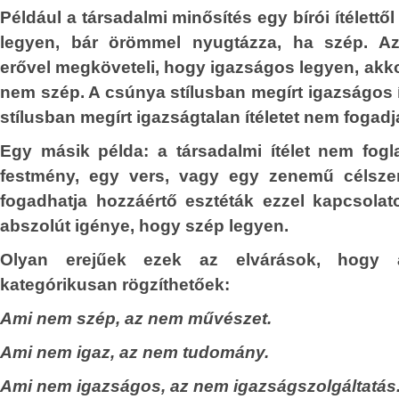
t lehetne sorolni,
időszerű a kérdés: valójában miben sor
Például a társadalmi minősítés egy bírói ítélettő
 hogy bizonyos
Mit kell végrehajtania?
legyen, bár örömmel nyugtázza, ha szép. Az
erületek elvárt
erővel megköveteli, hogy igazságos legyen, akkor
Aztán lassan kirajzolódtak valós szándé
i, sem gyakorlati
nem szép. A csúnya stílusban megírt igazságos ít
s, hogy az adott
Lerabolni való már nem nagyon van,
stílusban megírt igazságtalan ítéletet nem fogadja
ami még maradt, pénzhatalmi eszközök
ága magának a
rajta tartják a kezüket. Igazán már 
etéből fakad, és
Egy másik példa: a társadalmi ítélet nem fogl
üzlet.
udatosan működő
festmény, egy vers, vagy egy zenemű célsze
fogadhatja hozzáértő esztéták ezzel kapcsolato
A nagy üzlet az, ha Afrika és Ázsia sz
abszolút igénye, hogy szép legyen.
éhező százmillióiból bérrabszolga
gos, a célszerű
csinálnak, akik maguk, és utó
 Másrészt ezek a
Olyan erejűek ezek az elvárások, hogy a
beláthatatlan távlatokban dol
 megjelenhetnek:
kategórikusan rögzíthetőek:
pénzhatalmi körök hasznára. Az ehhez 
mben szép, igaz,
Ami nem szép, az nem művészet.
infrastruktúrális-logisztikai-szervezet
t: kétségtelenül,
Afrika és Ázsia érintett területein me
Ami nem igaz, az nem tudomány.
et jellemezni az
értelmetlen és irtózatosan költséges len
Ami nem igazságos, az nem igazságszolgáltatás