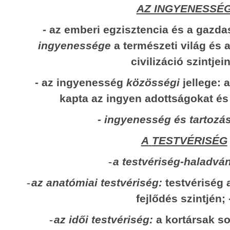
APOK
AZ INGYENESSÉ
:
Biztosra vehető, hogy a magyar válas
ESSÉG
- az emberi egzisztencia és a gazdas
számára is döntő szempont lesz a 
kérdése.
ingyenessége
a természeti világ és 
tencia és a
civilizáció szintjein
1. Miben soros Soros? – néhány sor Sor
ételeinek
zeti világ és az
Soros György szellemi-morális elődei k
- az ingyenesség
közösségi
jellege: 
lerabolták és kifosztották Afrikát és 
izáció szintjein
kapta az ingyen adottságokat é
euró-amerikai technikai civilizációt m
- ingyenesség és tartozás
évszázadokban.
ségi
jellege: az
A
TESTVÉRISÉG
Kétségtelenül van különbség a rémtettek
ta az ingyen
tömegében viselt szerepüket il
-
a testvériség-haladván
dományokat -
gyarmattartó és a nem gyarmattartó
-
az anatómiai testvériség:
testvériség 
között. Történelmi tény például, hogy a
tozástudat -
kaucsuk-kitermelés fokozása érdekéb
fejlődés szintjén
; 
ISÉG
század végén, 20. század elején, alig tí
-
az idői testvériség:
a kortársak s
tízmillió fekete afrikait öltek meg