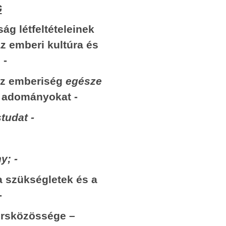
cselekvésnek, a szolidaritásnak, azt a tartalm
G
adják, hogy mivel ők kitaláltak egy Euró
ztópolgár
tönkretételéhez vezető őrültséget, ezé
ág létfeltételeinek
migráció
(szolidaritási alapon!) mindenkinek az
az emberi kultúra és
ostobaságuk szerint kell cselekednie, akkor te
 -
osról
eleget a kötelező szolidaritás elvének. (Az iga
egyetlenül
az emberiség
egésze
szolidaritás életbevágóan fontos kérdésére m
Ázsiát, az
visszatérek.)
s adományokat -
egteremtő
A harmadik, szemünk előtt játszódó abszurditá
tudat -
hogy a nemzetközi pénzügyi háttérhatalom egy
 irtózatos
vezető végrehajtó személyisége, Soros György 
letően a
munkatársai végiglátogatják az úniós testület
y; -
 országok
vezetőit és tagjait. Látogatásuk célja, ho
a szükségletek és a
 belgák, a
lediktálják nekik – nyilvánvalóan a pénzüg
en, a 19.
-
háttérhatalom érdekei szerint –, hogy mit 
z év alatt
hogyan tegyenek, és azok végre is hajtják 
orsközössége –
, hogy az
Európa szétrombolását szolgáló „direktívákat