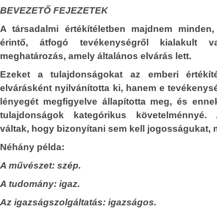
NYV
gyorsan hozzá kell tenni, hog
BEVEZETŐ FEJEZETEK
mérhetetlenül embertelen tör
ÉG
A társadalmi értékítéletben majdnem minden
bűncselekményt Soros elődei hajtott
K
érintő, átfogó tevékenységről kialakult va
ELMÉLETI
saját üzleti érdekeik szolgálatában, és ő
meghatározás, amely általános elvárás lett.
ÉRDÉSEI
le annak hasznát.
Ezeket a tulajdonságokat az emberi értékít
LÁGÍTÁSBAN
A dollárban sokszáz-milliárdos spekulá
elvárásként nyilvánította ki, hanem e tevékeny
nagyságrendűre teszik azt a tőke-tömeg
A
lényegét megfigyelve állapította meg, és enne
fölött – nem csupán saját vagyonaké
A
tulajdonságok kategórikus követelménnyé. 
különböző befektetési alapokban – di
váltak, hogy bizonyítani sem kell jogosságukat, 
Soros György, azoknak a pénzhatalmi k
ÉSEK
kirakatembere, akiknek elődei köz
Néhány példa:
előidézték a mai embertelen körülménye
A művészet: szép.
jdnem minden, az
Fejtörést okozott, honnan van
gó tevékenységről
A tudomány: igaz.
propagandájában azok a gyöny
ág-meghatározás,
Az igazságszolgáltatás: igazságos.
„keresztény” érvek a migráns-ké
Részvétre, szolidaritásra, morális kötel