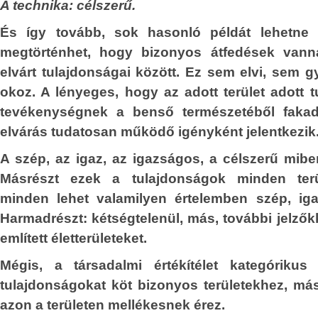
A technika: célszerű.
beri értékítélet
hivatkoznak most.
Történelmileg gú
És így tovább, sok hasonló példát lehetne 
Krisztusból és a kereszténységből, 
nyilvánította ki,
megtörténhet, hogy bizonyos átfedések vann
szégyent hozva a fehér civilizác
ő természetét,
elvárt tulajdonságai között. Ez sem elvi, sem 
hirtelenjében az emberek szívében 
ta meg, és ennek
okoz. A lényeges, hogy az adott terület adott
meglévő együttérzés, segítőkészség le
ságok kategórikus
tevékenységnek a benső természetéből fakad
építve folytatnak propagandát Afrika
órikussá váltak,
elvárás tudatosan működő igényként jelentkezik
szomjazó-éhező tömegeinek európai bet
sságukat, magától
érdekében.
A szép, az igaz, az igazságos, a célszerű mibenl
Ismerve e körök jellemrajzát és ma
Másrészt ezek a tulajdonságok minden terü
tetteit, teljességgel kizárható, hogy 
minden lehet valamilyen értelemben szép, iga
követőkké váltak volna.
Harmadrészt: kétségtelenül, más, további jelzőkk
említett életterületeket.
Akkor pedig mi vezeti őket?
s.
Mégis, a társadalmi értékítélet kategóriku
A kirakatember kirakatcseleke
tulajdonságokat köt bizonyos területekhez, má
kirakatszólamai, továbbá
azon a területen mellékesnek érez.
háttércselekedeteinek megismerése