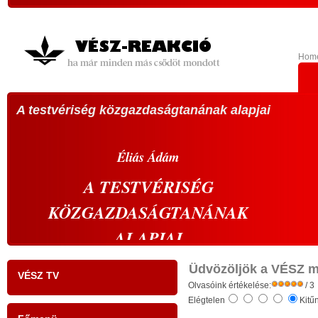
Hom
A testvériség közgazdaságtanának alapjai
VÁL
köz
A 20
Éliás
Ádám
sze
A
TESTVÉRISÉG
vála
KÖZGAZDASÁGTANÁNAK
vál
s
prop
ALAPJAI
,
abbó
- tudati ébredés a gazdaságban: a szelíd
k
élü
Üdvözöljök a VÉSZ m
VÉSZ TV
r
gazdaság szelíd forradalma -
Olvasóink értékelése:
megh
/ 3
Elégtelen
Kitű
s
kell