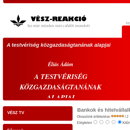
H
A testvériség közgazdaságtanának alapjai
VÁL
köz
A 20
Éliás
Ádám
sze
A
TESTVÉRISÉG
vála
KÖZGAZDASÁGTANÁNAK
vál
s
prop
ALAPJAI
,
abbó
- tudati ébredés a gazdaságban: a szelíd
k
élü
Bankok és hitelvállal
VÉSZ TV
r
gazdaság szelíd forradalma -
Olvasóink értékelése:
megh
/ 2
Elégtelen
Kitű
s
kell