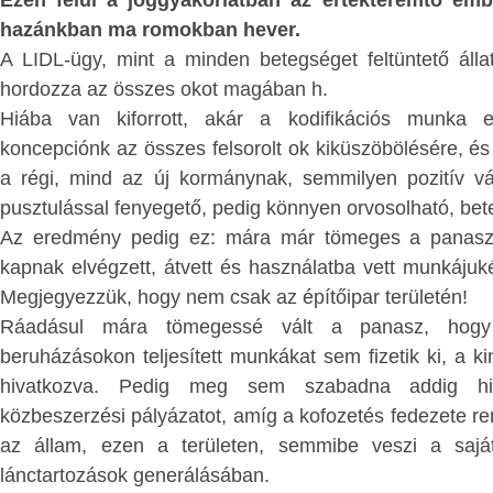
ÉG
Ezen felül a joggyakorlatban az értékteremtő e
kampányait az illegális bevá
hazánkban ma romokban hever.
AK ESZMEI
problémaköre tematizálta. Érzékelhet
A LIDL-ügy, mint a minden betegséget feltüntető álla
választók döntésében meghatározó sze
hordozza az összes okot magában h.
annak, hogy e témával kapcsolatban me
ÉS
:
Hiába van kiforrott, akár a kodifikációs munka e
milyen gyakorlatot folytatott, ha hatalo
koncepciónk az összes felsorolt ok kiküszöbölésére, és
az erőszakos
illetve milyen álláspontot hangozta
a régi, mind az új kormánynak, semmilyen pozitív v
politikai erők, amelyek Európa mig
g
; -
pusztulással fenyegető, pedig könnyen orvosolható, bete
történő betelepítésének hívei, 
étbiztonság és
Az eredmény pedig ez: mára már tömeges a panasz, 
veszteségeket szenvedtek, némelyik t
kapnak elvégzett, átvett és használatba vett munkájukér
s?
;
-
mélypontra zuhant, és még sajá
Megjegyezzük, hogy nem csak az építőipar területén!
szavazóinak jelentős részét is elvesztet
gia
mint új
Ráadásul mára tömegessé vált a panasz, hogy 
azokra az országokra is igaz, ame
yág; -
beruházásokon teljesített munkákat sem fizetik ki, a ki
migráció-ellenes erők, ha nagy mérték
hivatkozva. Pedig meg sem szabadna addig hir
n, időszerű
is törtek, nem jutottak el a kormányal
közbeszerzési pályázatot, amíg a kofozetés fedezete re
szükséges győzelemig. De sok országba
ás és éhezés
az állam, ezen a területen, semmibe veszi a saját
migrációt ellenző pártok nyert
 Földön
; -
lánctartozások generálásában.
választásokat.