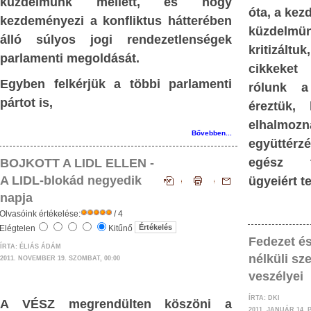
küzdelmünk mellett, és hogy
óta, a kez
beri értékítélet
hivatkoznak most.
Történelmileg gú
kezdeményezi a konfliktus hátterében
küzdelm
Krisztusból és a kereszténységből, 
nyilvánította ki,
álló súlyos jogi rendezetlenségek
kritizáltu
szégyent hozva a fehér civilizác
ő természetét,
parlamenti megoldását.
cikkeket 
hirtelenjében az emberek szívében 
ta meg, és ennek
Egyben felkérjük a többi parlamenti
rólunk a
meglévő együttérzés, segítőkészség le
ságok kategórikus
pártot is,
éreztük,
építve folytatnak propagandát Afrika
órikussá váltak,
elhal
szomjazó-éhező tömegeinek európai bet
sságukat, magától
Bővebben...
együttérzé
érdekében.
egész t
BOJKOTT A LIDL ELLEN -
Ismerve e körök jellemrajzát és ma
A LIDL-blokád negyedik
ügyeiért 
tetteit, teljességgel kizárható, hogy 
napja
követőkké váltak volna.
Olvasóink értékelése:
/ 4
Elégtelen
Kitűnő
Akkor pedig mi vezeti őket?
Fedezet és
ÍRTA: ÉLIÁS ÁDÁM
s.
nélküli sz
2011. NOVEMBER 19. SZOMBAT, 00:00
A kirakatember kirakatcseleke
veszélyei
kirakatszólamai, továbbá
háttércselekedeteinek megismerése
ÍRTA: DKI
A VÉSZ megrendülten köszöni a
2011. JANUÁR 14. 