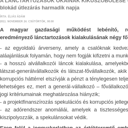
nopszis -
A LÁNCTARTOZÁSOK OKAINAK KIKÜSZÖBÖLÉSE - 
Ha az április 8-i választáson gond
blokád útlezárás harmadik napja
nak alapjai” című
annak jövőt meghatározó hordereje 
on Nemzeti Hivatala
ÍRTA: ÉLIÁS ÁDÁM
mellékes szempont. Felül kell eme
2011. NOVEMBER 24. CSÜTÖRTÖK, 00:00
si száma: 010001 és
személyes rokon- és ellenszenveink kiss
A magyar gazdasági működést lebénító, ret
esetleges személyes csalódásaink jogos k
eredményező lánctartozások kialakulásának négy fő
ézetek, tézisek és
alacsonyrendű érzelmi kísértéseinken, i
epelnek azokról a
- az egyoldalú árverseny, amely a csalóknak kedvez
bosszúvágyra, kárörvendésre k
pokról, amelyek új
aláajánlásuk folyamán, hogy nem fogják kifizetni a munk
hajlamainkon, és valóban magunknak,
talapzatai lehetnek.
- a hosszú alvállalkozói láncok kialakulása, amelyek
utódainknak a jövője szempontjá
k a közgazdaságtan
látszat-generálvállalkozók és látszat-fővállalkozók, a
emben részletesen ki
mérlegelnünk.
korrupciós háttérrel elszívják a pénzt a ténylegesen telje
k minimális mértékben
Elfogulatlanul fel kell tennünk a kérdés
lehetséges ez, mert a generál-vállalkozó – fővállalkoz
eszmék ismertetésére
akarnak az országgal, kik mit bizonyítot
jogi kritériumainak meghatározása hiányzik;
- a projektfinanszírozás spekulációs és korrupciós jelleg
I. Az illegális migráció és a kötelező b
- az adórendszer anomáliái, amelyek a tisztességes
kérdése
V
kiszipolyozzák, a spekulánsokat védik.
Európa országaiban az elmúlt 2-3 év v