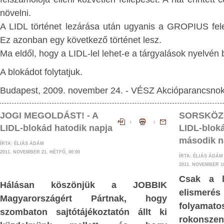
NYV
gyorsan hozzá kell tenni, hog
növelni.
mérhetetlenül embertelen tör
A LIDL történet lezárása után ugyanis a GROPIUS fele
ÉG
bűncselekményt Soros elődei hajtott
Ez azonban egy következő történet lesz.
K
ELMÉLETI
saját üzleti érdekeik szolgálatában, és ő
Ma eldől, hogy a LIDL-lel lehet-e a tárgyalások nyelvén
ÉRDÉSEI
le annak hasznát.
A blokádot folytatjuk.
LÁGÍTÁSBAN
A dollárban sokszáz-milliárdos spekulá
Budapest, 2009. november 24. - VÉSZ Akcióparancsno
nagyságrendűre teszik azt a tőke-tömeg
A
fölött – nem csupán saját vagyonaké
JOGI MEGOLDÁST! - A
SORSKÖZ
A
különböző befektetési alapokban – di
LIDL-blokád hatodik napja
LIDL-bloká
Soros György, azoknak a pénzhatalmi k
ÉSEK
második n
ÍRTA: ÉLIÁS ÁDÁM
kirakatembere, akiknek elődei köz
2011. NOVEMBER 21. HÉTFŐ, 00:00
ÍRTA: ÉLIÁS ÁDÁ
előidézték a mai embertelen körülménye
2011. NOVEMBER 18
jdnem minden, az
Csak a l
Fejtörést okozott, honnan van
Hálásan köszönjük a JOBBIK
gó tevékenységről
elismerés 
propagandájában azok a gyöny
Magyarországért Pártnak, hogy
ág-meghatározás,
folyama
„keresztény” érvek a migráns-ké
szombaton sajtótájékoztatón állt ki
rokonszen
Részvétre, szolidaritásra, morális kötel