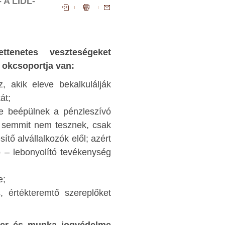
A LIDL-
olkodunk,
tehát azt, hogy fogadjuk el, és tegyük mindenna
nem lehet
életünk szerves részévé a folyamatos illegalitás
lkednünk
Nemcsak abban az értelemben, hogy
zerűségén,
betelepülők még személyazonosságukat s
tenetes veszteségeket
ritikáján,
tudják hitelesen igazolni. Abban az értelemben 
 okcsoportja van:
rigységre,
az illegalitás állandósulása valósulna meg, ho
, akik eleve bekalkulálják
észtető
vallási hovatartozásukra hivatkozássa
át;
 de főleg
bevallottan is, a magyar törvényekkel ellentét
be beépülnek a pénzleszívó
ból kell
törvények szerint, vagyis magyar szempontb
kik semmit nem tesznek, csak
nézve illegális életvitelt folytatva tartózkodnán
sítő alvállalkozók elől; azért
hazánkban. Másrészt: áttételesen azt követeli
t: kik mit
ó – lebonyolító tevékenység
hogy ennek érdekében szegjük meg az érvényb
tak idáig.
lévő, határvédelemmel összefüggő úni
e;
etelepítés
megállapodásokat, amelyeket következetese
, értékteremtő szereplőket
talán az egész Európai Úniót tekintve is, csak 
tartunk be. Harmadrészt: a magyar társadal
álasztási