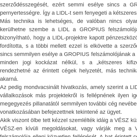
advány; -
szerződésszegését, ezért semmi esélye sincs a G
iparszerű munkavégzéshez nem szoko
g:
testvériség a
pernyertességre. Így a LIDL-t sem fenyegeti a kétszeres 
kongói fekete népességet beletörjék a 
Más technika is lehetséges, de valóban nincs oly
órai robotba. A magyar, lengyel, cseh,
ődés szintjén
; -
kerülhetne szembe a LIDL a GROPIUS felszámolójá
román, szerb, horvát, stb. nép tö
 kortársak
bizonyítható, hogy a LIDL-projektre kapott pénzeszk
lelkiismeretét nem terhelik ilyen 
ge –
fordította, s a többi mellett ezzel is elkövette a szerz
bűntettek. Ugyanakkor azzal is tiszt
sincs semmilyen esélye a GROPIUS felszámolójának a p
lennünk, hogy közvetve a nem gyar
ÍTÉS
minden jogi kockázat nélkül, s a „kétszeres kifiz
országok is haszonélvezői voltak
gyenlítése a
rendezhetné az érintett cégek helyzetét, más technik
rablásnak. Tehát magát a fehér civilizáci
ulata –
akarná.
a felelősség a mára katasztrófáli
Az pedig mondvacsinált hivatkozás, amely szerint a LID
következményekért: hatalmas 
 világválság
vállalkozások más projektekről is fellépnének ilyen 
állandósuló szomjazásáért és éhezéséért.
azás és éhezés
megegyezés pillanatától semmilyen további cég nevében
Aki részvétlenül megy el emellett a
olása a Földön
vonatkozásában befejezettnek tekintené az ügyet.
mellett, az nem nevezheti magát Kriszt
azdasági
Akik viszont ölbe tett kézzel szemlélték idáig a VÉSZ 
keresztény-keresztyén embernek.
VÉSZ-en kívüli megoldásokat, vagy várják meg 
nlítése által -
Ez tehát a külső, de valóságos történel
felszámolója elleni közvetlen fellépését. A hat érintet