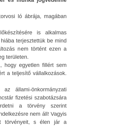
mber és munka jogvédelme
által megválasztott legális nemzeti közhatalmat 
ndorlás
akarják bírni, hogy forduljon szembe az 
ő, hogy a
torvosi ló ábrája, magában
hatalomba emelő társadalom elemi érdekeivel, 
repe volt
más, külső, idegen érdekeket szolgáljon.
lyik párt
lőkészítésére is alkalmas
határzár jogi és fizikai feloldása, és 
mban volt,
 hiába terjesztettük be mind
energiaárak meghatározásának minden álla
t. Azok a
áltozás nem történt ezen a
kontroll nélküli átadása ezt jelentené. Vagy
ránsokkal
g területen.
váljon illegitimmé a magyar közhatalom, hiszen
hatalmas
hogy egyetlen fillért sem
demokratikus jogállamban a közhatalom mind
örténelmi
t a teljesítő vállalkozások.
személye és szervezete illegitimmé válik, aki 
t biztos
amely szembefordul az őt jogalkotói 
te. Ez még
az állami-önkormányzati
végrehajtói hatalomba emelő társadalommal.
lyekben a
ncstár fizetési szabotázsára
ben előre
A helyzet másik abszurditása, hogy minde
detni a törvény szerint
akításhoz
Strasbourg és Brüsszel testületei a kötele
ndelkezésre nem áll! Vagyis
n éppen a
szolidaritás elvére hivatkozva követelik. Vagyis
 törvényeit, s élen jár a
ék meg a
morálisan legmagasabb rendű embe