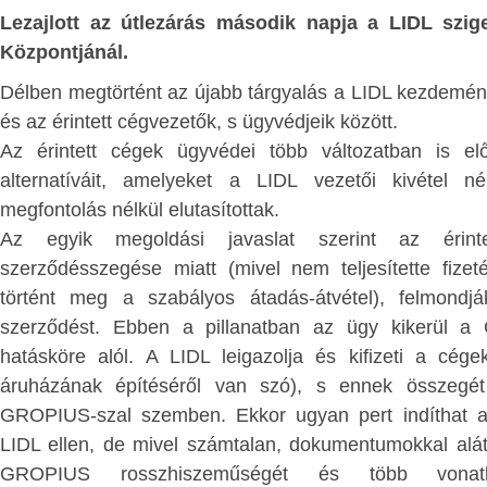
APOK
:
Lezajlott az útlezárás második napja a LIDL szige
Biztosra vehető, hogy a magyar válas
Központjánál.
ESSÉG
számára is döntő szempont lesz a 
kérdése.
Délben megtörtént az újabb tárgyalás a LIDL kezdemén
tencia és a
és az érintett cégvezetők, s ügyvédjeik között.
1. Miben soros Soros? – néhány sor Sor
ételeinek
Az érintett cégek ügyvédei több változatban is e
zeti világ és az
Soros György szellemi-morális elődei k
alternatíváit, amelyeket a LIDL vezetői kivétel né
lerabolták és kifosztották Afrikát és 
izáció szintjein
megfontolás nélkül elutasítottak.
euró-amerikai technikai civilizációt m
Az egyik megoldási javaslat szerint az éri
évszázadokban.
szerződésszegése miatt (mivel nem teljesítette fizet
ségi
jellege: az
történt meg a szabályos átadás-átvétel), felmond
Kétségtelenül van különbség a rémtettek
ta az ingyen
szerződést. Ebben a pillanatban az ügy kikerül a
tömegében viselt szerepüket il
dományokat -
hatásköre alól. A LIDL leigazolja és kifizeti a cége
gyarmattartó és a nem gyarmattartó
áruházának építéséről van szó), s ennek összegét e
között. Történelmi tény például, hogy a
tozástudat -
GROPIUS-szal szemben. Ekkor ugyan pert indíthat 
kaucsuk-kitermelés fokozása érdekéb
ISÉG
LIDL ellen, de mivel számtalan, dokumentumokkal alát
század végén, 20. század elején, alig tí
GROPIUS rosszhiszeműségét és több vonatk
tízmillió fekete afrikait öltek meg