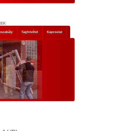
REK
pszabály
Tagfelvétel
Kapcsolat
s mik
NEMZETI KONZULTÁCIÓ - NYÍLTAN,
KOMOLYAN
1. Történelmi abszurditások
hordereje
 2014-es
Az, ami a mostani Nemzeti Konzultáci
 Ez nem a
szükségessé tette, legalább három szempontb
szereplők
igazi történelmi abszurditás.
ad, hanem
Az első abszurditás, hogy az Európai Únió legál
mi időket
testületei illegális cselekvésre, és az állandósu
t előre
illegalitás elfogadására akarnak kényszeríte
lemmákban
bennünket. Egyrészt: el akarják érni illegál
bevándorlók tömeges betelepítését hazánkb