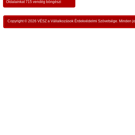
a testvériség-haladvány; -
-
Oldalainkat 715 vendég böngészi
,
ipar
az anatómiai testvériség:
testvériség a
-
kong
k
órai
szükségletek és a fejlődés szintjén
; -
n
Copyright © 2026 VÉSZ a Vállalkozások Érdekvédelmi Szövetsége. Minden jog
rom
a
az idői testvériség:
a kortársak
-
lelk
sorsközössége –
bűnt
z
len
A KIEGYENLÍTÉS
,
ors
i
- a
hiány
állapotának kiegyenlítése a
rabl
y
gazdaság alapmozdulata –
a f
t
köv
-
modell a szociális világválság
álla
kezelésére:
A szomjazás és éhezés
,
Aki 
végérvényes felszámolása a Földön
t
mell
a természetgazdasági
i
kere
potenciálérték kiegyenlítése által -
s
Ez t