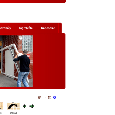
pszabály
Tagfelvétel
Kapcsolat
s mik
NEMZETI KONZULTÁCIÓ - NYÍLTAN,
KOMOLYAN
1. Történelmi abszurditások
hordereje
 2014-es
Az, ami a mostani Nemzeti Konzultáci
 Ez nem a
szükségessé tette, legalább három szempontb
szereplők
igazi történelmi abszurditás.
ad, hanem
Az első abszurditás, hogy az Európai Únió legál
mi időket
testületei illegális cselekvésre, és az állandósu
t előre
illegalitás elfogadására akarnak kényszeríte
lemmákban
bennünket. Egyrészt: el akarják érni illegál
bevándorlók tömeges betelepítését hazánkb
és
Ugrás