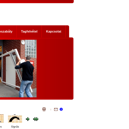
pszabály
Tagfelvétel
Kapcsolat
s mik
NEMZETI KONZULTÁCIÓ - NYÍLTAN,
KOMOLYAN
1. Történelmi abszurditások
hordereje
 2014-es
Az, ami a mostani Nemzeti Konzultáci
 Ez nem a
szükségessé tette, legalább három szempontb
szereplők
igazi történelmi abszurditás.
ad, hanem
Az első abszurditás, hogy az Európai Únió legál
mi időket
testületei illegális cselekvésre, és az állandósu
t előre
illegalitás elfogadására akarnak kényszeríte
lemmákban
bennünket. Egyrészt: el akarják érni illegál
bevándorlók tömeges betelepítését hazánkb
és
Ugrás