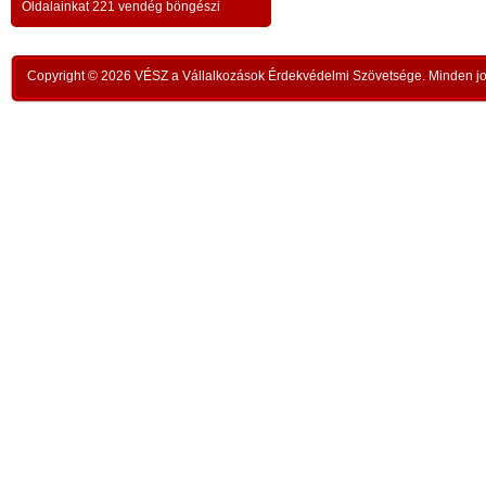
a testvériség-haladvány; -
-
Oldalainkat 221 vendég böngészi
,
ipar
az anatómiai testvériség:
testvériség a
-
kong
k
órai
szükségletek és a fejlődés szintjén
; -
n
Copyright © 2026 VÉSZ a Vállalkozások Érdekvédelmi Szövetsége. Minden jog
rom
a
az idői testvériség:
a kortársak
-
lelk
sorsközössége –
bűnt
z
len
A KIEGYENLÍTÉS
,
ors
i
- a
hiány
állapotának kiegyenlítése a
rabl
y
gazdaság alapmozdulata –
a f
t
köv
-
modell a szociális világválság
álla
kezelésére:
A szomjazás és éhezés
,
Aki 
végérvényes felszámolása a Földön
t
mell
a természetgazdasági
i
kere
potenciálérték kiegyenlítése által -
s
Ez t