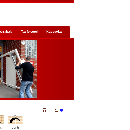
pszabály
Tagfelvétel
Kapcsolat
s mik
NEMZETI KONZULTÁCIÓ - NYÍLTAN,
KOMOLYAN
1. Történelmi abszurditások
hordereje
 2014-es
Az, ami a mostani Nemzeti Konzultáci
 Ez nem a
szükségessé tette, legalább három szempontb
szereplők
igazi történelmi abszurditás.
ad, hanem
Az első abszurditás, hogy az Európai Únió legál
mi időket
testületei illegális cselekvésre, és az állandósu
t előre
illegalitás elfogadására akarnak kényszeríte
lemmákban
bennünket. Egyrészt: el akarják érni illegál
bevándorlók tömeges betelepítését hazánkb
és
Ugrás