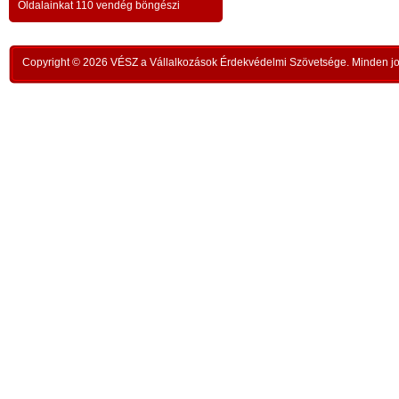
a testvériség-haladvány; -
-
Oldalainkat 110 vendég böngészi
,
ipar
az anatómiai testvériség:
testvériség a
-
kong
k
órai
szükségletek és a fejlődés szintjén
; -
n
Copyright © 2026 VÉSZ a Vállalkozások Érdekvédelmi Szövetsége. Minden jog
rom
a
az idői testvériség:
a kortársak
-
lelk
sorsközössége –
bűnt
z
len
A KIEGYENLÍTÉS
,
ors
i
- a
hiány
állapotának kiegyenlítése a
rabl
y
gazdaság alapmozdulata –
a f
t
köv
-
modell a szociális világválság
álla
kezelésére:
A szomjazás és éhezés
,
Aki 
végérvényes felszámolása a Földön
t
mell
a természetgazdasági
i
kere
potenciálérték kiegyenlítése által -
s
Ez t