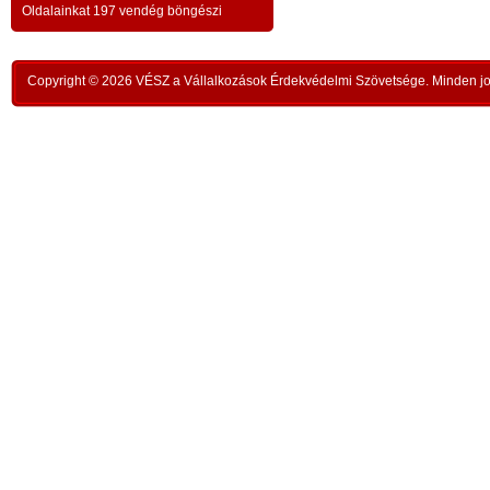
a testvériség-haladvány; -
-
Oldalainkat 197 vendég böngészi
,
ipar
az anatómiai testvériség:
testvériség a
-
kong
k
órai
szükségletek és a fejlődés szintjén
; -
n
Copyright © 2026 VÉSZ a Vállalkozások Érdekvédelmi Szövetsége. Minden jog
rom
a
az idői testvériség:
a kortársak
-
lelk
sorsközössége –
bűnt
z
len
A KIEGYENLÍTÉS
,
ors
i
- a
hiány
állapotának kiegyenlítése a
rabl
y
gazdaság alapmozdulata –
a f
t
köv
-
modell a szociális világválság
álla
kezelésére:
A szomjazás és éhezés
,
Aki 
végérvényes felszámolása a Földön
t
mell
a természetgazdasági
i
kere
potenciálérték kiegyenlítése által -
s
Ez t