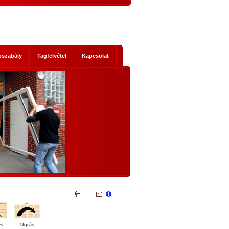
pszabály
Tagfelvétel
Kapcsolat
s mik
NEMZETI KONZULTÁCIÓ - NYÍLTAN,
KOMOLYAN
1. Történelmi abszurditások
hordereje
 2014-es
Az, ami a mostani Nemzeti Konzultáci
 Ez nem a
szükségessé tette, legalább három szempontb
szereplők
igazi történelmi abszurditás.
ad, hanem
Az első abszurditás, hogy az Európai Únió legál
mi időket
testületei illegális cselekvésre, és az állandósu
t előre
illegalitás elfogadására akarnak kényszeríte
lemmákban
bennünket. Egyrészt: el akarják érni illegál
bevándorlók tömeges betelepítését hazánkb
és
Ugrás