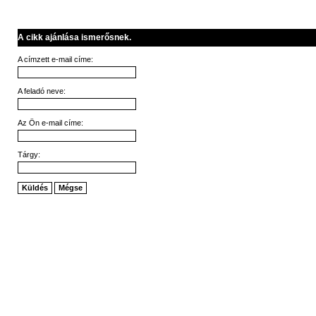
A cikk ajánlása ismerősnek.
A címzett e-mail címe:
A feladó neve:
Az Ön e-mail címe:
Tárgy:
Küldés
Mégse