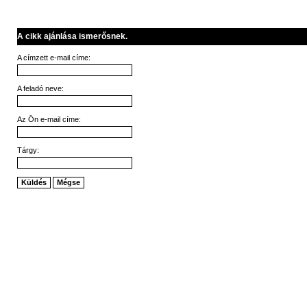
A cikk ajánlása ismerősnek.
A címzett e-mail címe:
A feladó neve:
Az Ön e-mail címe:
Tárgy:
Küldés
Mégse