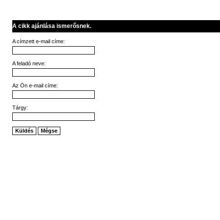
A cikk ajánlása ismerősnek.
A címzett e-mail címe:
A feladó neve:
Az Ön e-mail címe:
Tárgy:
Küldés
Mégse