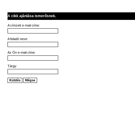
A cikk ajánlása ismerősnek.
A címzett e-mail címe:
A feladó neve:
Az Ön e-mail címe:
Tárgy:
Küldés
Mégse