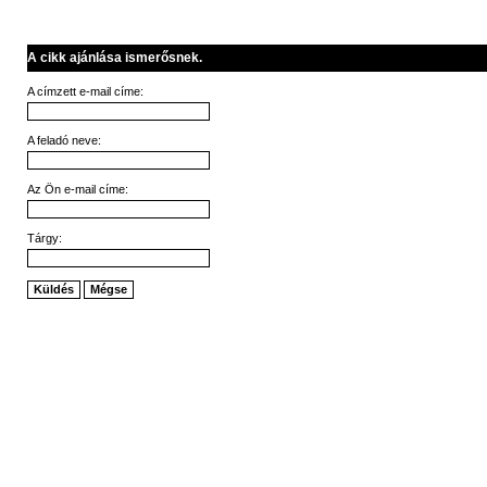
A cikk ajánlása ismerősnek.
A címzett e-mail címe:
A feladó neve:
Az Ön e-mail címe:
Tárgy:
Küldés
Mégse