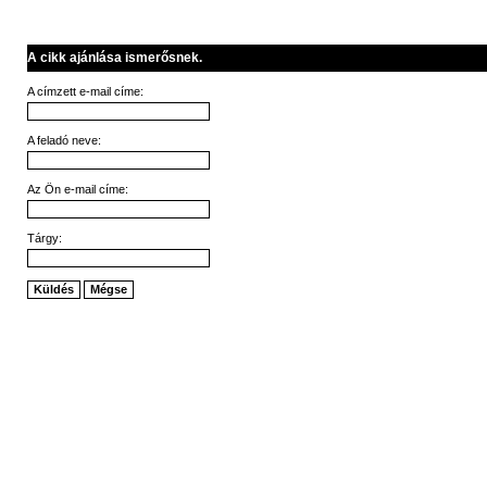
A cikk ajánlása ismerősnek.
A címzett e-mail címe:
A feladó neve:
Az Ön e-mail címe:
Tárgy:
Küldés
Mégse